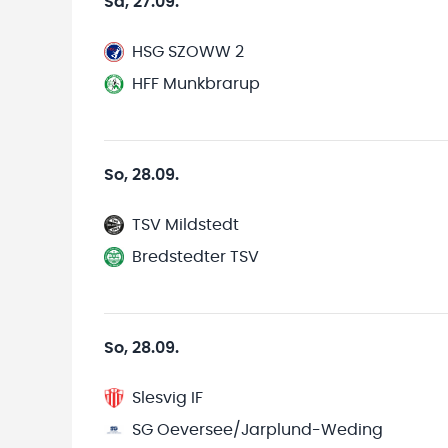
Sa, 27.09.
HSG SZOWW 2
HFF Munkbrarup
So, 28.09.
TSV Mildstedt
Bredstedter TSV
So, 28.09.
Slesvig IF
SG Oeversee/Jarplund-Weding