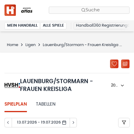
Suche
MEIN HANDBALL
ALLE SPIELE
Handball360 Registrierung
Home
Ligen
Lauenburg/Stormarn - Frauen Kreisliga
Spi
LAUENBURG/STORMARN -
2023/24
FRAUEN KREISLIGA
SPIELPLAN
TABELLEN
13.07.2026 - 19.07.2026