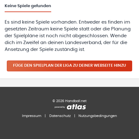
Keine
Spiele gefunden
Es sind keine Spiele vorhanden. Entweder es finden im
gesetzten Zeitraum keine Spiele statt oder die Planung
der Spielpläne ist noch nicht abgeschlossen. Wende
dich im Zweifel an deinen Landesverband, der für die
Ansetzung der Spiele zuständig ist.
FÜGE DEN SPIELPLAN
DER LIGA
ZU DEINER WEBSEITE HINZU
©
2026
Handball.net
Impressum
|
Datenschutz
|
Nutzungsbedingungen