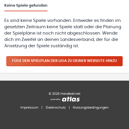
Keine
Spiele gefunden
Es sind keine Spiele vorhanden. Entweder es finden im
gesetzten Zeitraum keine Spiele statt oder die Planung
der Spielpläne ist noch nicht abgeschlossen. Wende
dich im Zweifel an deinen Landesverband, der für die
Ansetzung der Spiele zuständig ist.
FÜGE DEN SPIELPLAN
DER LIGA
ZU DEINER WEBSEITE HINZU
©
2026
Handball.net
Impressum
|
Datenschutz
|
Nutzungsbedingungen