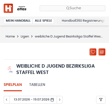
Suche
MEIN HANDBALL
ALLE SPIELE
Handball360 Registrierung
Home
Ligen
weibliche D Jugend Bezirksliga Staffel West
WEIBLICHE D JUGEND BEZIRKSLIGA
STAFFEL WEST
SPIELPLAN
TABELLEN
13.07.2026 - 19.07.2026