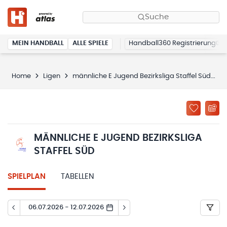
Suche
MEIN HANDBALL
ALLE SPIELE
Handball360 Registrierung
Home
Ligen
männliche E Jugend Bezirksliga Staffel Süd
S
MÄNNLICHE E JUGEND BEZIRKSLIGA
STAFFEL SÜD
SPIELPLAN
TABELLEN
06.07.2026 - 12.07.2026