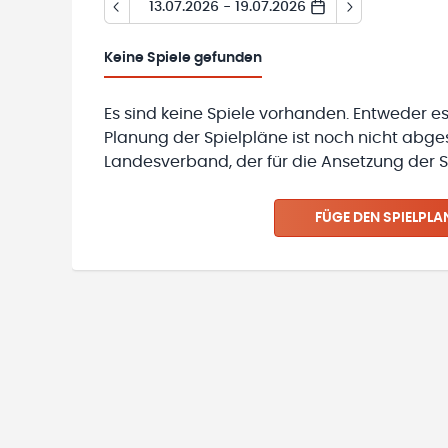
13.07.2026 - 19.07.2026
Keine
Spiele gefunden
Es sind keine Spiele vorhanden. Entweder es
Planung der Spielpläne ist noch nicht abg
Landesverband, der für die Ansetzung der Sp
FÜGE DEN SPIELPLA