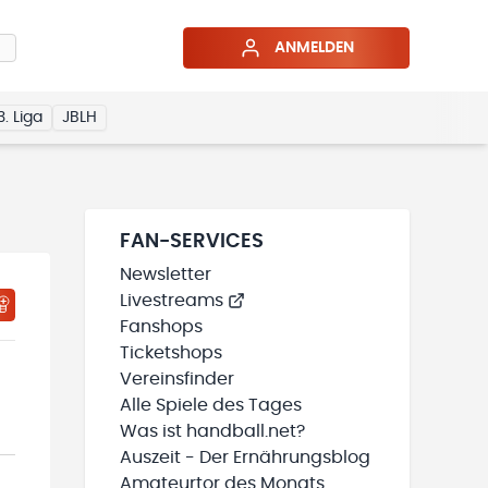
ANMELDEN
3. Liga
JBLH
FAN-SERVICES
Newsletter
Livestreams
Fanshops
Ticketshops
Vereinsfinder
Alle Spiele des Tages
Was ist handball.net?
Auszeit - Der Ernährungsblog
Amateurtor des Monats