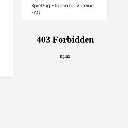
Spielzug - Ideen für Vereine
FAQ