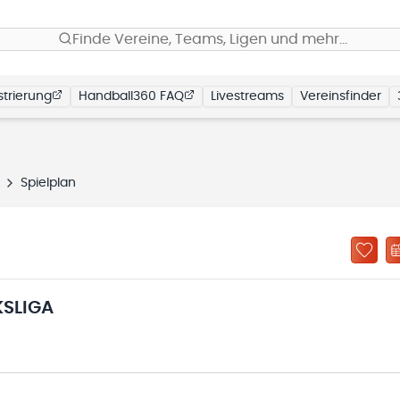
Finde Vereine, Teams, Ligen und mehr…
trierung
Handball360 FAQ
Livestreams
Vereinsfinder
Spielplan
KSLIGA