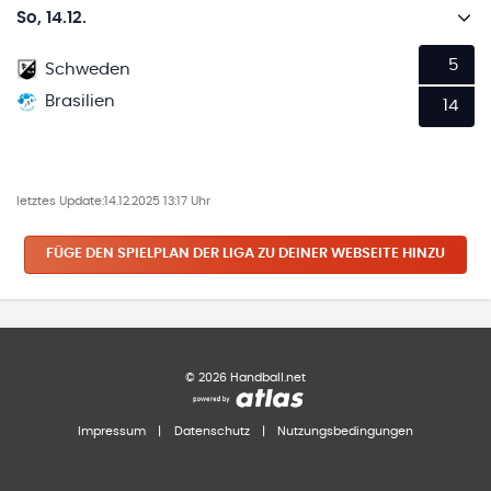
So, 14.12.
5
Schweden
Brasilien
14
letztes Update:
14.12.2025 13:17 Uhr
FÜGE DEN SPIELPLAN
DER LIGA
ZU DEINER WEBSEITE HINZU
©
2026
Handball.net
Impressum
|
Datenschutz
|
Nutzungsbedingungen