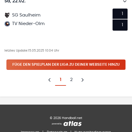
Sa, 22.02.
1
SG Saulheim
TV Nieder-Olm
1
letztes Update:
15.05.2025 10:04 Uhr
FÜGE DEN SPIELPLAN
DER LIGA
ZU DEINER WEBSEITE HINZU
1
2
Zurück
Weiter
©
2026
Handball.net