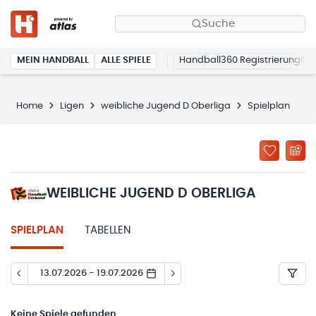
Suche
MEIN HANDBALL
ALLE SPIELE
Handball360 Registrierung
Home
Ligen
weibliche Jugend D Oberliga
Spielplan
WEIBLICHE JUGEND D OBERLIGA
SPIELPLAN
TABELLEN
13.07.2026 - 19.07.2026
Keine
Spiele gefunden