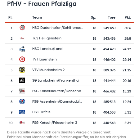
PfHV - Frauen Pfalzliga
Pl.
Team
Sp.
Tore
Pkt.
Team-Logo
Tabelle mit Vereinsplatzierungen, Spielen, Toren und Punkten
1
18
549
:
460
30:6
HSG Dudenhofen/Schifferstadt
2
18
543
:
456
28:8
TuS Heiligenstein
3
18
494
:
423
24:12
HSG Landau/Land
4
18
446
:
402
22:14
TV Hauenstein
5
18
389
:
376
21:15
VTV Mundenheim 2
6
18
441
:
444
20:16
SG Lambsheim/Frankenthal
7
18
466
:
482
13:23
FSG Kaiserslautern/Dansenberg
8
18
485
:
513
12:24
FSG Assenheim/Dannstadt/Iggelheim
9
18
404
:
558
5:31
HSG Trifels
10
18
440
:
543
5:31
FSG Ketsch/Friesenheim 3
Diese Tabelle wurde nach dem direkten Vergleich berechnet.
Fehlt bei einer Mannschaft die Platzierungsziffer, so ist sie mit der/den