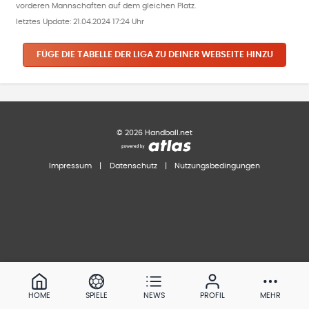
vorderen Mannschaften auf dem gleichen Platz.
letztes Update:
21.04.2024 17:24 Uhr
FÜGE DIE TABELLE DER LIGA ZU DEINER WEBSEITE HINZU
©
2026
Handball.net
Impressum
|
Datenschutz
|
Nutzungsbedingungen
HOME
SPIELE
NEWS
PROFIL
MEHR