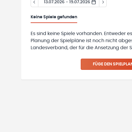
13.07.2026 - 19.07.2026
Keine
Spiele gefunden
Es sind keine Spiele vorhanden. Entweder es
Planung der Spielpläne ist noch nicht abg
Landesverband, der für die Ansetzung der Sp
FÜGE DEN SPIELPLA