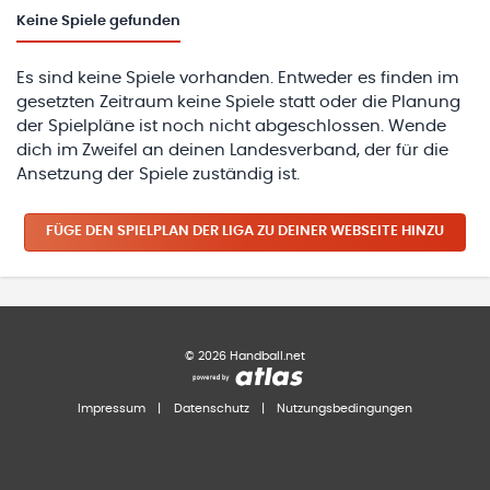
Keine
Spiele gefunden
Es sind keine Spiele vorhanden. Entweder es finden im
gesetzten Zeitraum keine Spiele statt oder die Planung
der Spielpläne ist noch nicht abgeschlossen. Wende
dich im Zweifel an deinen Landesverband, der für die
Ansetzung der Spiele zuständig ist.
FÜGE DEN SPIELPLAN
DER LIGA
ZU DEINER WEBSEITE HINZU
©
2026
Handball.net
Impressum
|
Datenschutz
|
Nutzungsbedingungen