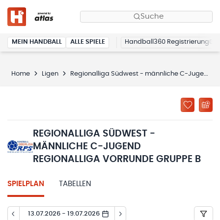
Suche
MEIN HANDBALL
ALLE SPIELE
Handball360 Registrierung
Home
Ligen
Regionalliga Südwest - männliche C-Jugend Regionalliga Vorrunde Gruppe B
REGIONALLIGA SÜDWEST -
MÄNNLICHE C-JUGEND
REGIONALLIGA VORRUNDE GRUPPE B
SPIELPLAN
TABELLEN
13.07.2026 - 19.07.2026