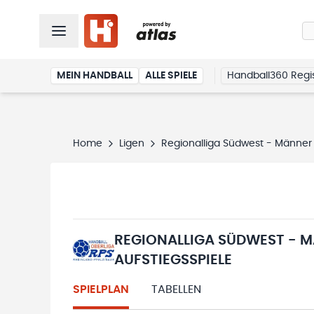
MEIN HANDBALL
ALLE SPIELE
Handball360 Regis
Home
Ligen
Regionalliga Südwest - Männer
REGIONALLIGA SÜDWEST - 
AUFSTIEGSSPIELE
SPIELPLAN
TABELLEN