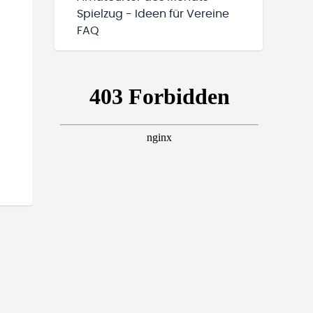
Spielzug - Ideen für Vereine
FAQ