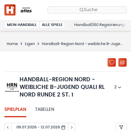
Suche
MEIN HANDBALL
ALLE SPIELE
Handball360 Registrierung
Home
Ligen
Handball-Region Nord - weibliche B-Jugend Quali RL Nord Runde 2 St. 1
HANDBALL-REGION NORD -
WEIBLICHE B-JUGEND QUALI RL
2025/26
NORD RUNDE 2 ST. 1
SPIELPLAN
TABELLEN
06.07.2026 - 12.07.2026