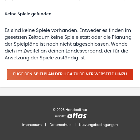
Keine
Spiele gefunden
Es sind keine Spiele vorhanden. Entweder es finden im
gesetzten Zeitraum keine Spiele statt oder die Planung
der Spielpläne ist noch nicht abgeschlossen. Wende
dich im Zweifel an deinen Landesverband, der für die
Ansetzung der Spiele zuständig ist.
FÜGE DEN SPIELPLAN
DER LIGA
ZU DEINER WEBSEITE HINZU
©
2026
Handball.net
Impressum
|
Datenschutz
|
Nutzungsbedingungen