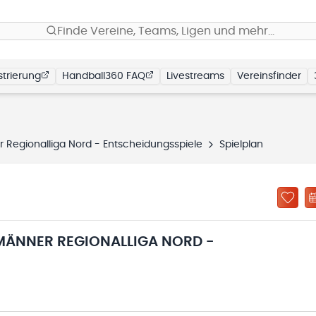
Finde Vereine, Teams, Ligen und mehr…
trierung
Handball360 FAQ
Livestreams
Vereinsfinder
 Regionalliga Nord - Entscheidungsspiele
Spielplan
MÄNNER REGIONALLIGA NORD -