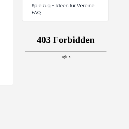
Spielzug - Ideen für Vereine
FAQ