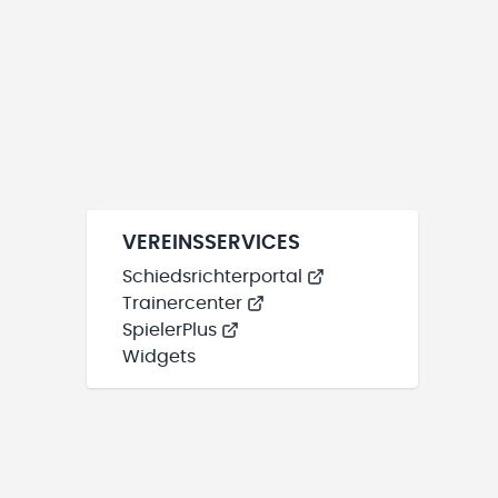
VEREINSSERVICES
Schiedsrichterportal
Trainercenter
SpielerPlus
Widgets