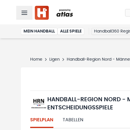
MEIN HANDBALL
ALLE SPIELE
Handball360 Regis
Home
Ligen
Handball-Region Nord - Männer
HANDBALL-REGION NORD - 
ENTSCHEIDUNGSSPIELE
SPIELPLAN
TABELLEN