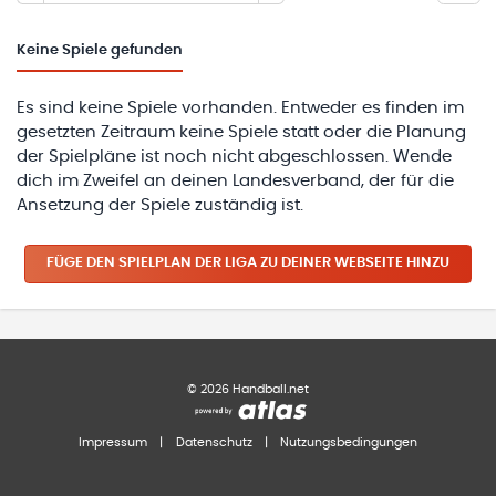
Keine
Spiele gefunden
Es sind keine Spiele vorhanden. Entweder es finden im
gesetzten Zeitraum keine Spiele statt oder die Planung
der Spielpläne ist noch nicht abgeschlossen. Wende
dich im Zweifel an deinen Landesverband, der für die
Ansetzung der Spiele zuständig ist.
FÜGE DEN SPIELPLAN
DER LIGA
ZU DEINER WEBSEITE HINZU
©
2026
Handball.net
Impressum
|
Datenschutz
|
Nutzungsbedingungen