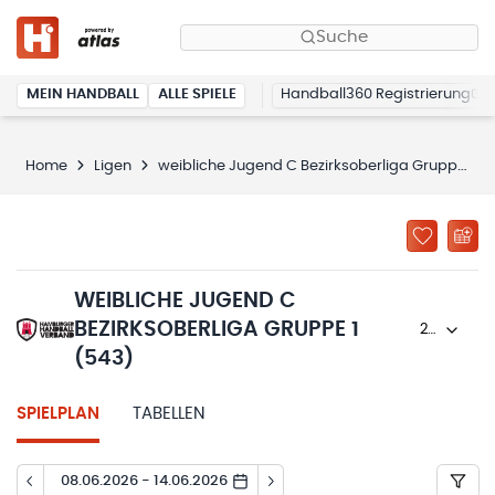
Suche
MEIN HANDBALL
ALLE SPIELE
Handball360 Registrierung
Home
Ligen
weibliche Jugend C Bezirksoberliga Gruppe 1 (543)
WEIBLICHE JUGEND C
BEZIRKSOBERLIGA GRUPPE 1
2025/26
(543)
SPIELPLAN
TABELLEN
08.06.2026 - 14.06.2026