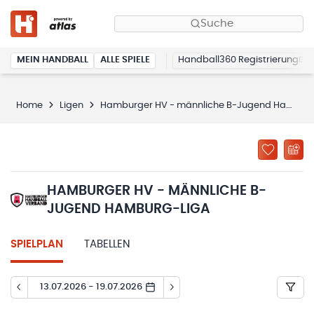
Suche
MEIN HANDBALL
ALLE SPIELE
Handball360 Registrierung
Home
Ligen
Hamburger HV - männliche B-Jugend Hamburg-Liga
HAMBURGER HV - MÄNNLICHE B-
JUGEND HAMBURG-LIGA
SPIELPLAN
TABELLEN
13.07.2026 - 19.07.2026