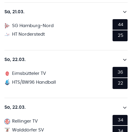
Sa, 21.03.
44
SG Hamburg-Nord
HT Norderstedt
25
So, 22.03.
36
Eimsbütteler TV
HTS/BW96 Handball
22
So, 22.03.
34
Rellinger TV
Walddörfer SV
34