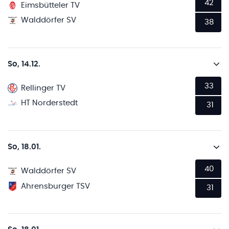
42
Eimsbütteler TV
Walddörfer SV
38
So, 14.12.
33
Rellinger TV
HT Norderstedt
31
So, 18.01.
40
Walddörfer SV
Ahrensburger TSV
31