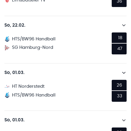
Eimsbütteler TV
36
So, 22.02.
18
HTS/BW96 Handball
SG Hamburg-Nord
47
So, 01.03.
26
HT Norderstedt
HTS/BW96 Handball
33
So, 01.03.