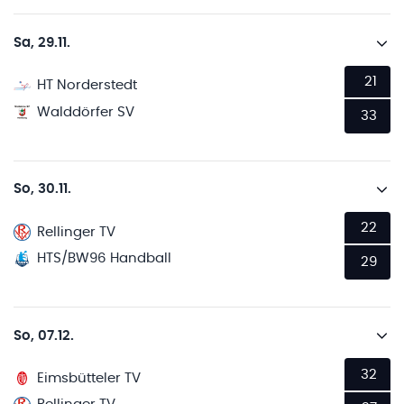
Sa, 29.11.
21
HT Norderstedt
Walddörfer SV
33
So, 30.11.
22
Rellinger TV
HTS/BW96 Handball
29
So, 07.12.
32
Eimsbütteler TV