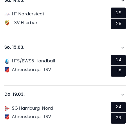
Sa, 14.03.
29
HT Norderstedt
TSV Ellerbek
28
So, 15.03.
24
HTS/BW96 Handball
Ahrensburger TSV
19
Do, 19.03.
34
SG Hamburg-Nord
Ahrensburger TSV
26