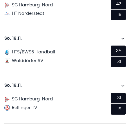
42
SG Hamburg-Nord
HT Norderstedt
19
So, 16.11.
35
HTS/BW96 Handball
Walddörfer SV
31
So, 16.11.
31
SG Hamburg-Nord
Rellinger TV
19