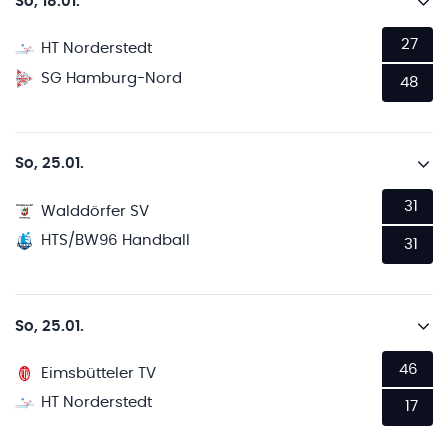
So, 18.01.
27
HT Norderstedt
SG Hamburg-Nord
48
So, 25.01.
31
Walddörfer SV
HTS/BW96 Handball
31
So, 25.01.
46
Eimsbütteler TV
HT Norderstedt
17