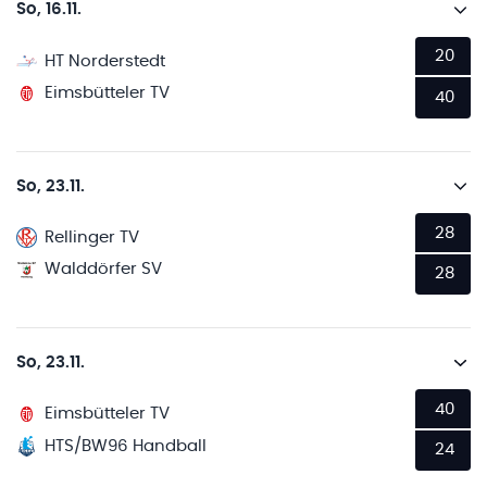
So, 16.11.
20
HT Norderstedt
Eimsbütteler TV
40
So, 23.11.
28
Rellinger TV
Walddörfer SV
28
So, 23.11.
40
Eimsbütteler TV
HTS/BW96 Handball
24