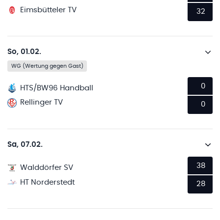
Eimsbütteler TV
32
So, 01.02.
WG (Wertung gegen Gast)
0
HTS/BW96 Handball
Rellinger TV
0
Sa, 07.02.
38
Walddörfer SV
HT Norderstedt
28