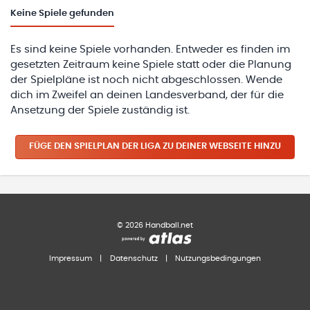
Keine
Spiele gefunden
Es sind keine Spiele vorhanden. Entweder es finden im
gesetzten Zeitraum keine Spiele statt oder die Planung
der Spielpläne ist noch nicht abgeschlossen. Wende
dich im Zweifel an deinen Landesverband, der für die
Ansetzung der Spiele zuständig ist.
FÜGE DEN SPIELPLAN
DER LIGA
ZU DEINER WEBSEITE HINZU
©
2026
Handball.net
Impressum
|
Datenschutz
|
Nutzungsbedingungen