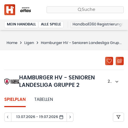
Suche
MEIN HANDBALL
ALLE SPIELE
Handball360 Registrierung
Home
Ligen
Hamburger HV - Senioren Landesliga Gruppe 2
HAMBURGER HV - SENIOREN
2022/23
LANDESLIGA GRUPPE 2
SPIELPLAN
TABELLEN
13.07.2026 - 19.07.2026