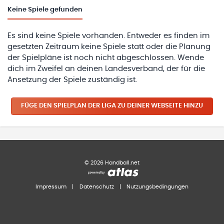
Keine
Spiele gefunden
Es sind keine Spiele vorhanden. Entweder es finden im
gesetzten Zeitraum keine Spiele statt oder die Planung
der Spielpläne ist noch nicht abgeschlossen. Wende
dich im Zweifel an deinen Landesverband, der für die
Ansetzung der Spiele zuständig ist.
FÜGE DEN SPIELPLAN
DER LIGA
ZU DEINER WEBSEITE HINZU
©
2026
Handball.net
Impressum
|
Datenschutz
|
Nutzungsbedingungen