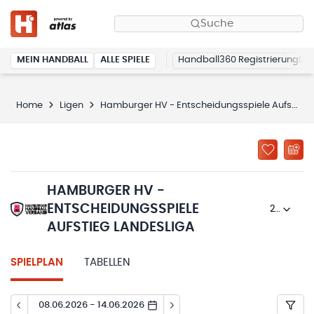
Suche
MEIN HANDBALL
ALLE SPIELE
Handball360 Registrierung
Home
Ligen
Hamburger HV - Entscheidungsspiele Aufstieg Landesliga
HAMBURGER HV -
ENTSCHEIDUNGSSPIELE
2025/26
AUFSTIEG LANDESLIGA
SPIELPLAN
TABELLEN
08.06.2026 - 14.06.2026