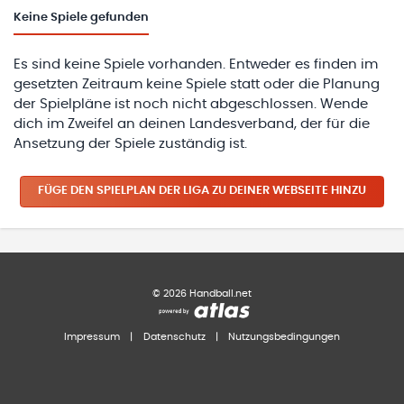
Keine
Spiele gefunden
Es sind keine Spiele vorhanden. Entweder es finden im
gesetzten Zeitraum keine Spiele statt oder die Planung
der Spielpläne ist noch nicht abgeschlossen. Wende
dich im Zweifel an deinen Landesverband, der für die
Ansetzung der Spiele zuständig ist.
FÜGE DEN SPIELPLAN
DER LIGA
ZU DEINER WEBSEITE HINZU
©
2026
Handball.net
Impressum
|
Datenschutz
|
Nutzungsbedingungen