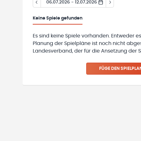
06.07.2026 - 12.07.2026
Keine
Spiele gefunden
Es sind keine Spiele vorhanden. Entweder es
Planung der Spielpläne ist noch nicht abg
Landesverband, der für die Ansetzung der Sp
FÜGE DEN SPIELPLA