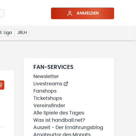
ANMELDEN
3. Liga
JBLH
FAN-SERVICES
Newsletter
Livestreams
Fanshops
Ticketshops
Vereinsfinder
Alle Spiele des Tages
Was ist handball.net?
Auszeit - Der Ernährungsblog
Amateurtor des Monats