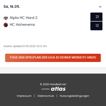
Sa, 16.05.
21
Alpla HC Hard 2
HC Hohenems
12
letztes Update:
01.06.2026 02:12 Uhr
FÜGE DEN SPIELPLAN
DER LIGA
ZU DEINER WEBSEITE HINZU
©
2026
Handball.net
Impressum
|
Datenschutz
|
Nutzungsbedingungen