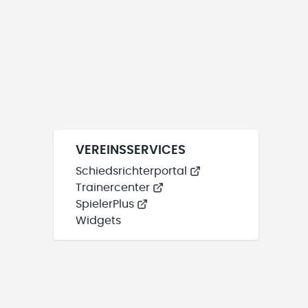
VEREINSSERVICES
Schiedsrichterportal
Trainercenter
SpielerPlus
Widgets