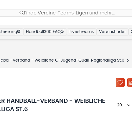
Finde Vereine, Teams, Ligen und mehr…
trierung
Handball360 FAQ
Livestreams
Vereinsfinder
ball-Verband - weibliche C-Jugend-Quali-Regionalliga St.6
 HANDBALL-VERBAND - WEIBLICHE
2025/26
LIGA ST.6