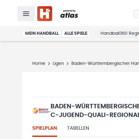
MEIN HANDBALL
ALLE SPIELE
Handball360 Regis
Home
Ligen
Baden-Württembergischer Hand
BADEN-WÜRTTEMBERGISCHER
C-JUGEND-QUALI-REGIONAL
SPIELPLAN
TABELLEN