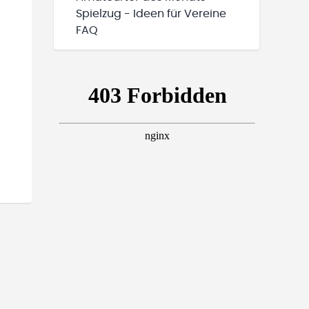
Spielzug - Ideen für Vereine
FAQ