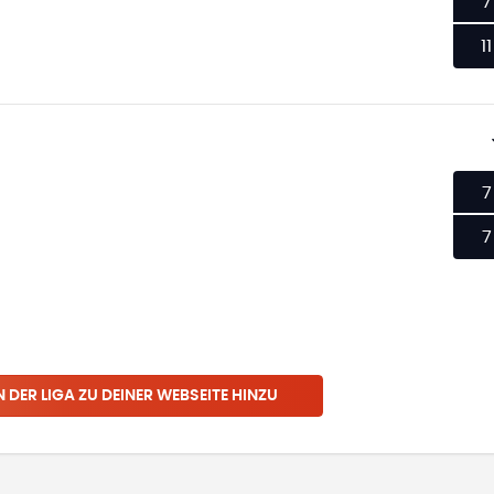
7
11
7
7
N
DER LIGA
ZU DEINER WEBSEITE HINZU