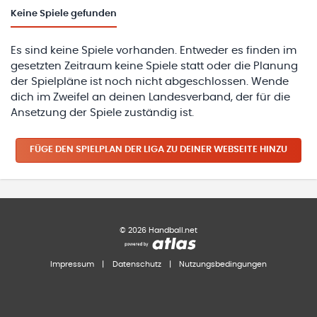
Keine
Spiele gefunden
Es sind keine Spiele vorhanden. Entweder es finden im
gesetzten Zeitraum keine Spiele statt oder die Planung
der Spielpläne ist noch nicht abgeschlossen. Wende
dich im Zweifel an deinen Landesverband, der für die
Ansetzung der Spiele zuständig ist.
FÜGE DEN SPIELPLAN
DER LIGA
ZU DEINER WEBSEITE HINZU
©
2026
Handball.net
Impressum
|
Datenschutz
|
Nutzungsbedingungen