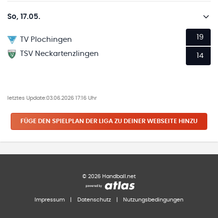
So, 17.05.
19
TV Plochingen
TSV Neckartenzlingen
14
letztes Update:
03.06.2026 17:16 Uhr
FÜGE DEN SPIELPLAN
DER LIGA
ZU DEINER WEBSEITE HINZU
©
2026
Handball.net
Impressum
|
Datenschutz
|
Nutzungsbedingungen