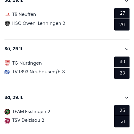
Sa, 29.11.
27
TB Neuffen
HSG Owen-Lenningen 2
26
Sa, 29.11.
30
TG Nürtingen
TV 1893 Neuhausen/E. 3
23
Sa, 29.11.
25
TEAM Esslingen 2
TSV Deizisau 2
31