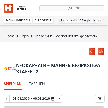
Suche
MEIN HANDBALL
ALLE SPIELE
Handball360 Registrierung
Home
Ligen
Neckar-Alb - Männer Bezirksliga Staffel 2
Spi
NECKAR-ALB - MÄNNER BEZIRKSLIGA
STAFFEL 2
SPIELPLAN
TABELLEN
03.08.2026 - 09.08.2026