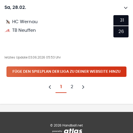
Sa, 28.02.
31
HC Wernau
TB Neuffen
26
letztes Update:
03.06.2026 05:53 Uhr
FÜGE DEN SPIELPLAN
DER LIGA
ZU DEINER WEBSEITE HINZU
1
2
Zurück
Weiter
©
2026
Handball.net