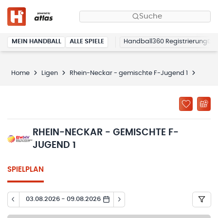
Suche
MEIN HANDBALL
ALLE SPIELE
Handball360 Registrierung
Home
Ligen
Rhein-Neckar - gemischte F-Jugend 1
Spiel
RHEIN-NECKAR - GEMISCHTE F-
JUGEND 1
SPIELPLAN
03.08.2026 - 09.08.2026