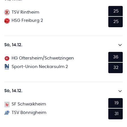
25
TSV Rintheim
HSG Freiburg 2
25
So, 14.12.
36
HG Oftersheim/Schwetzingen
Sport-Union Neckarsulm 2
32
So, 14.12.
19
SF Schwaikheim
TSV Bönnigheim
31