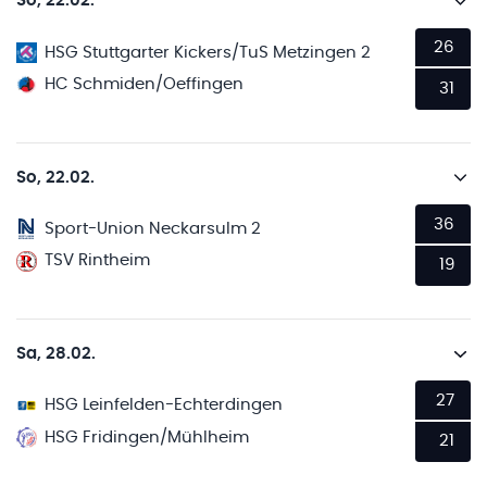
So, 22.02.
26
HSG Stuttgarter Kickers/TuS Metzingen 2
HC Schmiden/Oeffingen
31
So, 22.02.
36
Sport-Union Neckarsulm 2
TSV Rintheim
19
Sa, 28.02.
27
HSG Leinfelden-Echterdingen
HSG Fridingen/Mühlheim
21