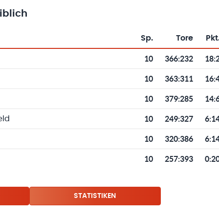
blich
Sp.
Tore
Pkt
Toren und Punkten
10
366
:
232
18:
10
363
:
311
16:
10
379
:
285
14:
10
249
:
327
6:1
eld
10
320
:
386
6:1
10
257
:
393
0:2
STATISTIKEN