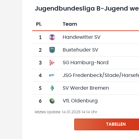
Jugendbundesliga B-Jugend wei
Pl.
Team
Team-Logo
Tabelle mit Vereinsplatzierungen, Spielen, 
1
Handewitter SV
2
Buxtehuder SV
3
SG Hamburg-Nord
4
JSG Fredenbeck/Stade/Harsef
5
SV Werder Bremen
6
VfL Oldenburg
letztes Update:
14.01.2026 14:14 Uhr
TABELLEN