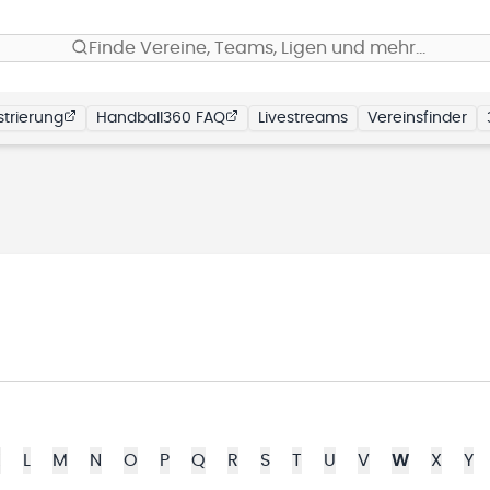
Finde Vereine, Teams, Ligen und mehr…
trierung
Handball360 FAQ
Livestreams
Vereinsfinder
K
L
M
N
O
P
Q
R
S
T
U
V
W
X
Y