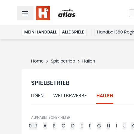
MEIN HANDBALL
ALLE SPIELE
Handball360 Regis
Home
Spielbetrieb
Hallen
SPIELBETRIEB
LIGEN
WETTBEWERBE
HALLEN
ALPHABETISCHER FILTER
0-9
A
B
C
D
E
F
G
H
I
J