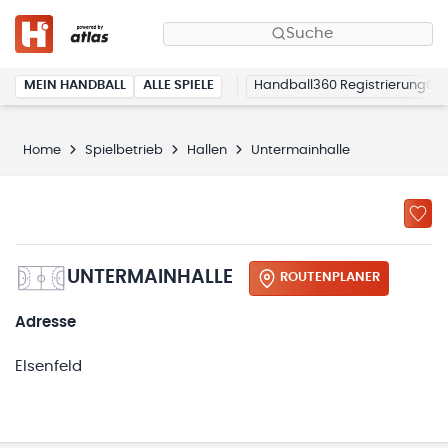
Suche
MEIN HANDBALL
ALLE SPIELE
Handball360 Registrierung
Home
Spielbetrieb
Hallen
Untermainhalle
UNTERMAINHALLE
ROUTENPLANER
Adresse
Elsenfeld