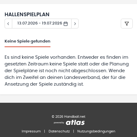
HALLENSPIELPLAN
13.07.2026 - 19.07.2026
Keine
Spiele gefunden
Es sind keine Spiele vorhanden. Entweder es finden im
gesetzten Zeitraum keine Spiele statt oder die Planung
der Spielpläne ist noch nicht abgeschlossen. Wende
dich im Zweifel an deinen Landesverband, der für die
Ansetzung der Spiele zuständig ist.
©
2026
Handball.net
Impressum
|
Datenschutz
|
Nutzungsbedingungen