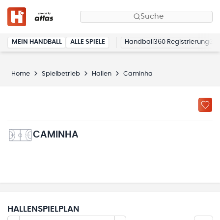
Suche
MEIN HANDBALL
ALLE SPIELE
Handball360 Registrierung
Home
Spielbetrieb
Hallen
Caminha
CAMINHA
HALLENSPIELPLAN