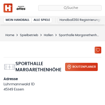
Suche
MEIN HANDBALL
ALLE SPIELE
Handball360 Registrierung
Home
Spielbetrieb
Hallen
Sporthalle Margarethenhöhe
SPORTHALLE
ROUTENPLANER
MARGARETHENHÖHE
Adresse
Lührmannwald 1D
45149 Essen