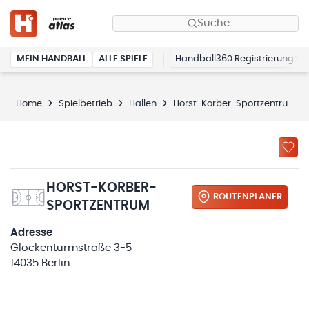
Suche
MEIN HANDBALL
ALLE SPIELE
Handball360 Registrierung
Home
Spielbetrieb
Hallen
Horst-Korber-Sportzentrum
HORST-KORBER-
ROUTENPLANER
SPORTZENTRUM
Adresse
Glockenturmstraße 3-5
14035 Berlin