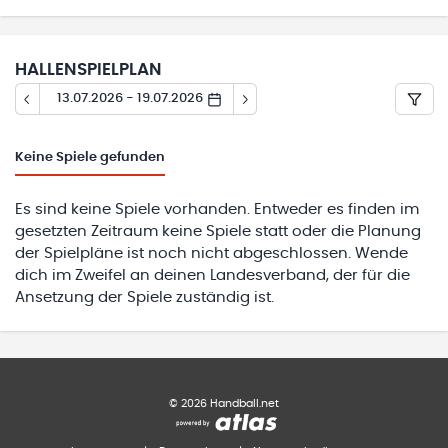
HALLENSPIELPLAN
13.07.2026 - 19.07.2026
Keine
Spiele gefunden
Es sind keine Spiele vorhanden. Entweder es finden im
gesetzten Zeitraum keine Spiele statt oder die Planung
der Spielpläne ist noch nicht abgeschlossen. Wende
dich im Zweifel an deinen Landesverband, der für die
Ansetzung der Spiele zuständig ist.
©
2026
Handball.net