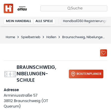
Suche
MEIN HANDBALL
ALLE SPIELE
Handball360 Registrierung
Home
Spielbetrieb
Hallen
Braunschweig, Nibelungen-Schule
BRAUNSCHWEIG,
NIBELUNGEN-
ROUTENPLANER
SCHULE
Adresse
Arminiusstraße 57
38112 Braunschweig (OT
Querum)