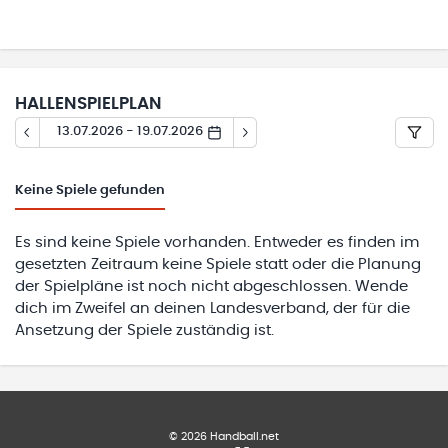
HALLENSPIELPLAN
13.07.2026 - 19.07.2026
Keine
Spiele gefunden
Es sind keine Spiele vorhanden. Entweder es finden im
gesetzten Zeitraum keine Spiele statt oder die Planung
der Spielpläne ist noch nicht abgeschlossen. Wende
dich im Zweifel an deinen Landesverband, der für die
Ansetzung der Spiele zuständig ist.
©
2026
Handball.net