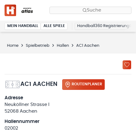
Suche
MEIN HANDBALL
ALLE SPIELE
Handball360 Registrierung
Home
Spielbetrieb
Hallen
AC1 Aachen
AC1 AACHEN
ROUTENPLANER
Adresse
Neuköllner Strasse I
52068 Aachen
Hallennummer
02002