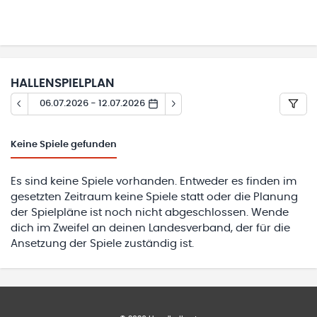
HALLENSPIELPLAN
06.07.2026 - 12.07.2026
Keine
Spiele gefunden
Es sind keine Spiele vorhanden. Entweder es finden im
gesetzten Zeitraum keine Spiele statt oder die Planung
der Spielpläne ist noch nicht abgeschlossen. Wende
dich im Zweifel an deinen Landesverband, der für die
Ansetzung der Spiele zuständig ist.