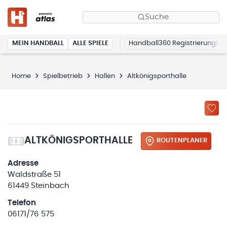
Suche
MEIN HANDBALL
ALLE SPIELE
Handball360 Registrierung
Home
Spielbetrieb
Hallen
Altkönigsporthalle
ALTKÖNIGSPORTHALLE
ROUTENPLANER
Adresse
Waldstraße 51
61449 Steinbach
Telefon
06171/76 575