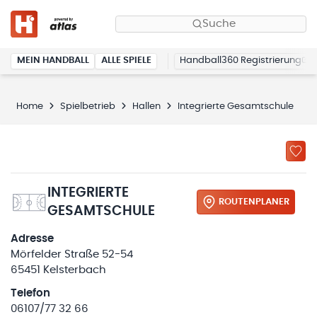
Suche
MEIN HANDBALL
ALLE SPIELE
Handball360 Registrierung
Home
Spielbetrieb
Hallen
Integrierte Gesamtschule
INTEGRIERTE
ROUTENPLANER
GESAMTSCHULE
Adresse
Mörfelder Straße 52-54
65451 Kelsterbach
Telefon
06107/77 32 66