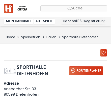
Suche
MEIN HANDBALL
ALLE SPIELE
Handball360 Registrierung
Home
Spielbetrieb
Hallen
Sporthalle Dietenhofen
SPORTHALLE
ROUTENPLANER
DIETENHOFEN
Adresse
Ansbacher Str. 33
90599 Dietenhofen