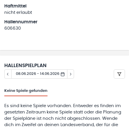
Haftmittel
nicht erlaubt
Hallennummer
606630
HALLENSPIELPLAN
08.06.2026 - 14.06.2026
Keine
Spiele gefunden
Es sind keine Spiele vorhanden. Entweder es finden im
gesetzten Zeitraum keine Spiele statt oder die Planung
der Spielpläne ist noch nicht abgeschlossen. Wende
dich im Zweifel an deinen Landesverband, der für die