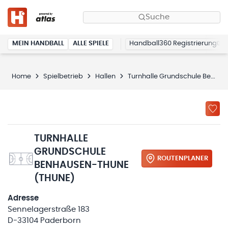
Suche
MEIN HANDBALL
ALLE SPIELE
Handball360 Registrierung
Home
Spielbetrieb
Hallen
Turnhalle Grundschule Benhausen-Thune
TURNHALLE
GRUNDSCHULE
ROUTENPLANER
BENHAUSEN-THUNE
(THUNE)
Adresse
Sennelagerstraße 183
D-33104 Paderborn