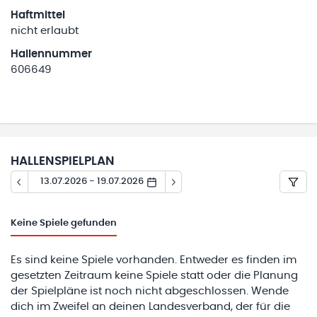
Haftmittel
nicht erlaubt
Hallennummer
606649
HALLENSPIELPLAN
13.07.2026 - 19.07.2026
Keine
Spiele gefunden
Es sind keine Spiele vorhanden. Entweder es finden im
gesetzten Zeitraum keine Spiele statt oder die Planung
der Spielpläne ist noch nicht abgeschlossen. Wende
dich im Zweifel an deinen Landesverband, der für die