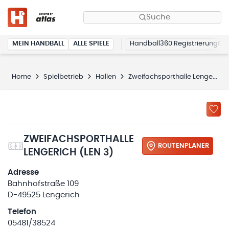
Suche
MEIN HANDBALL
ALLE SPIELE
Handball360 Registrierung
Home
Spielbetrieb
Hallen
Zweifachsporthalle Lengerich
ZWEIFACHSPORTHALLE
ROUTENPLANER
LENGERICH (LEN 3)
Adresse
Bahnhofstraße 109
D-49525 Lengerich
Telefon
05481/38524