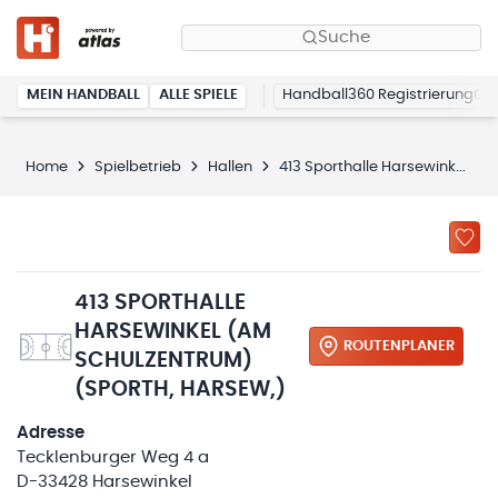
Suche
MEIN HANDBALL
ALLE SPIELE
Handball360 Registrierung
Home
Spielbetrieb
Hallen
413 Sporthalle Harsewinkel (Am Schulzentrum)
413 SPORTHALLE
HARSEWINKEL (AM
ROUTENPLANER
SCHULZENTRUM)
(SPORTH, HARSEW,)
Adresse
Tecklenburger Weg 4 a
D-33428 Harsewinkel