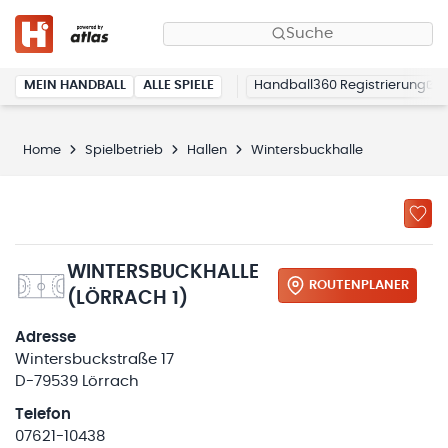
Suche
MEIN HANDBALL
ALLE SPIELE
Handball360 Registrierung
Home
Spielbetrieb
Hallen
Wintersbuckhalle
WINTERSBUCKHALLE
ROUTENPLANER
(LÖRRACH 1)
Adresse
Wintersbuckstraße 17
D-79539 Lörrach
Telefon
07621-10438